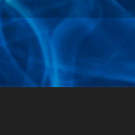
Joomlas feilsøkingskonsoll
Økt
Profileringinformasjon