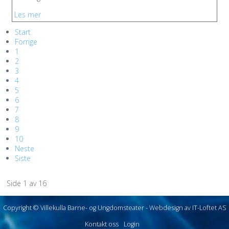
Les mer
Start
Forrige
1
2
3
4
5
6
7
8
9
10
Neste
Siste
Side 1 av 16
Copyright © Villekulla Barne- og Ungdomsteater -
Webdesign av IT-Loftet AS
Kontakt oss
Login